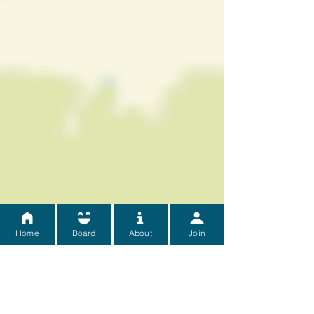
Home
Board
About
Join