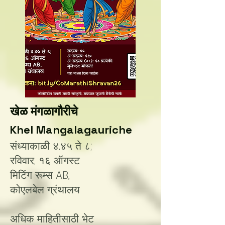
खेळ मंगळागौरीचे
Khel Mangalagauriche
संध्याकाळी ४.४५ ते ८;
रविवार, १६ ऑगस्ट
मिटिंग रूम्स AB,
कोएलबेल ग्रंथालय
अधिक माहितीसाठी भेट