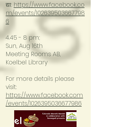
द्या:
https://www.facebook.co
m/events/102639503667798
6
4.45 - 8 pm;
Sun, Aug 16th
Meeting Rooms AB,
Koelbel Library
For more details please
visit:
https://www.facebook.com
/events/1026395036677986